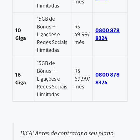
mês
Ilimitadas
15GB de
Bônus +
R$
10
0800 878
Ligações e
49,99/
Giga
8324
Redes Sociais
mês
Ilimitadas
15GB de
Bônus +
R$
16
0800 878
Ligações e
69,99/
Giga
8324
Redes Sociais
mês
Ilimitadas
DICA!
Antes de contratar o seu plano,